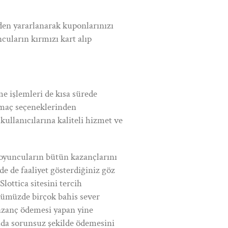
den yararlanarak kuponlarınızı
cuların kırmızı kart alıp
e işlemleri de kısa sürede
ı maç seçeneklerinden
ullanıcılarına kaliteli hizmet ve
 oyuncuların bütün kazançlarını
e de faaliyet gösterdiğiniz göz
ottica sitesini tercih
ünümüzde birçok bahis sever
azanç ödemesi yapan yine
ında sorunsuz şekilde ödemesini