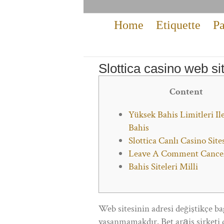
Skip
to
Home
Etiquette
P
content
Slottica casino web si
Content
Yüksek Bahis Limitleri Il
Bahis
Slottica Canlı Casino Site
Leave A Comment Cancel
Bahis Siteleri Milli
Web sitesinin adresi değiştikçe b
yaşanmamakdır. Bet arаis şirketi 