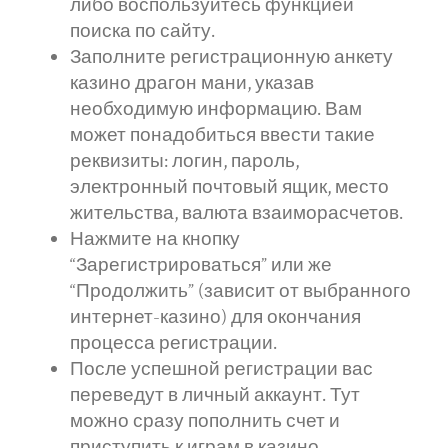
либо воспользуйтесь функцией
поиска по сайту.
Заполните регистрационную анкету
казино драгон мани, указав
необходимую информацию. Вам
может понадобиться ввести такие
реквизиты: логин, пароль,
электронный почтовый ящик, место
жительства, валюта взаиморасчетов.
Нажмите на кнопку
“Зарегистрироваться” или же
“Продолжить” (зависит от выбранного
интернет-казино) для окончания
процесса регистрации.
После успешной регистрации вас
переведут в личный аккаунт. Тут
можно сразу пополнить счет и
приступить к играм в казино