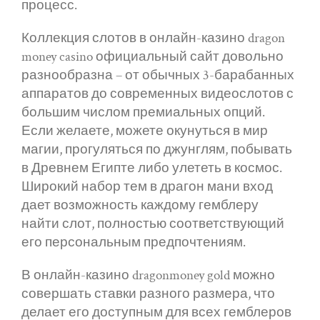
процесс.
Коллекция слотов в онлайн-казино dragon
money casino официальный сайт довольно
разнообразна – от обычных 3-барабанных
аппаратов до современных видеослотов с
большим числом премиальных опций.
Если желаете, можете окунуться в мир
магии, прогуляться по джунглям, побывать
в Древнем Египте либо улететь в космос.
Широкий набор тем в драгон мани вход
дает возможность каждому гемблеру
найти слот, полностью соответствующий
его персональным предпочтениям.
В онлайн-казино dragonmoney gold можно
совершать ставки разного размера, что
делает его доступным для всех гемблеров