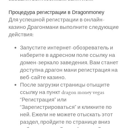
Процедура регистрации в Dragonmoney
Для успешной регистрации в онлайн-
казино Драгонмани выполните следующие
действия:
Запустите интернет-обозреватель и
наберите в адресном поле ссылку на
домен-зеркало заведения. Вам станет
доступна драгон мани регистрация на
веб-сайте казино.
После загрузки страницы отыщите
ссылку на пункт dragon money vegas
“Регистрация” или
“Зарегистрироваться” и кликните по
ней. Ежели не можете отыскать этот
раздел, пройдите по странице вниз