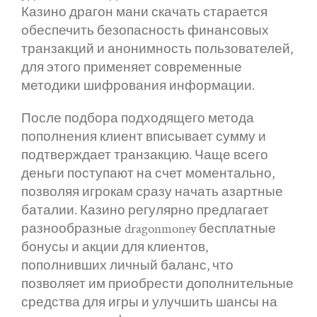
Казино драгон мани скачать старается
обеспечить безопасность финансовых
транзакций и анонимность пользователей,
для этого применяет современные
методики шифрования информации.
После подбора подходящего метода
пополнения клиент вписывает сумму и
подтверждает транзакцию. Чаще всего
деньги поступают на счет моментально,
позволяя игрокам сразу начать азартные
баталии. Казино регулярно предлагает
разнообразные dragonmoney бесплатные
бонусы и акции для клиентов,
пополнивших личный баланс, что
позволяет им приобрести дополнительные
средства для игры и улучшить шансы на