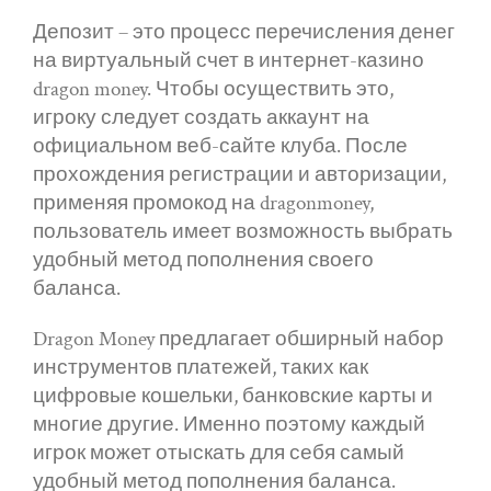
Депозит – это процесс перечисления денег
на виртуальный счет в интернет-казино
dragon money. Чтобы осуществить это,
игроку следует создать аккаунт на
официальном веб-сайте клуба. После
прохождения регистрации и авторизации,
применяя промокод на dragonmoney,
пользователь имеет возможность выбрать
удобный метод пополнения своего
баланса.
Dragon Money предлагает обширный набор
инструментов платежей, таких как
цифровые кошельки, банковские карты и
многие другие. Именно поэтому каждый
игрок может отыскать для себя самый
удобный метод пополнения баланса.