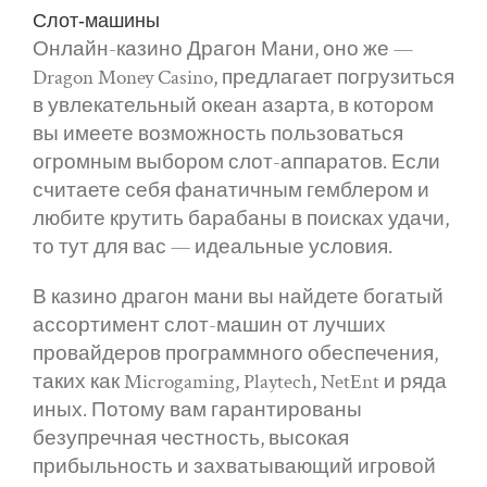
Слот-машины
Онлайн-казино Драгон Мани, оно же —
Dragon Money Casino, предлагает погрузиться
в увлекательный океан азарта, в котором
вы имеете возможность пользоваться
огромным выбором слот-аппаратов. Если
считаете себя фанатичным гемблером и
любите крутить барабаны в поисках удачи,
то тут для вас — идеальные условия.
В казино драгон мани вы найдете богатый
ассортимент слот-машин от лучших
провайдеров программного обеспечения,
таких как Microgaming, Playtech, NetEnt и ряда
иных. Потому вам гарантированы
безупречная честность, высокая
прибыльность и захватывающий игровой