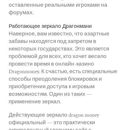
оставленные реальными игроками на
форумах.
Работающее зеркало Драгонмани
Наверное, вам известно, что азартные
забавы находятся под запретом в
некоторых государствах. Это является
проблемой для всех, кто хочет весело
провести время в онлайн-казино
Dragonmoney. К счастью, есть специальные
способы преодоления блокировок и
приобретения доступа к игровым
возможностям. Один из таких —
применение зеркал.
Действующее зеркало dragon money
официальный — это практически