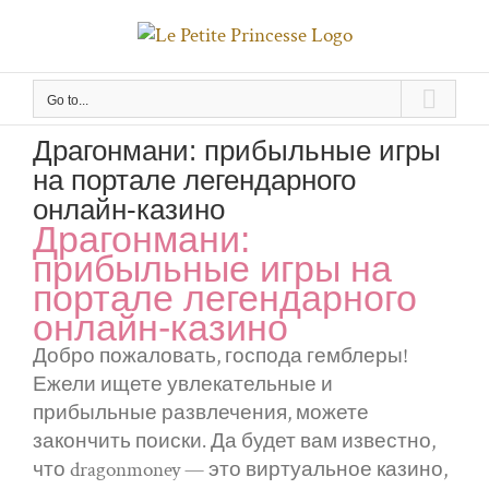
Skip
to
content
Go to...
Драгонмани: прибыльные игры
на портале легендарного
онлайн-казино
Драгонмани:
прибыльные игры на
портале легендарного
онлайн-казино
Добро пожаловать, господа гемблеры!
Ежели ищете увлекательные и
прибыльные развлечения, можете
закончить поиски. Да будет вам известно,
что dragonmoney — это виртуальное казино,