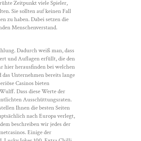
ühte Zeitpunkt viele Spieler,
n. Sie sollten auf keinen Fall
n zu haben. Dabei setzen die
sunden Menschenverstand.
ahlung. Dadurch weiß man, dass
ert und Auflagen erfüllt, die den
hr hier herausfinden bei welchen
und das Unternehmen bereits lange
eriöse Casinos bieten
Wulff. Dass diese Werte der
ntlichten Ausschüttungsraten.
ellen Ihnen die besten Seiten
auptsächlich nach Europa verlegt,
dem beschreiben wir jedes der
netcasinos. Einige der
, Lucky Joker 100, Extra Chilli