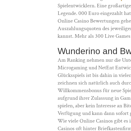
Spielentwicklern. Eine großartige
Legende. 000 Euro eingezahlt hat
Online Casino Bewertungen gehen
Auszahlungsquoten des jeweiligen 
kannst. Mehr als 300 Live Games
Wunderino and Bwi
Am Ranking nehmen nur die Untern
Microgaming und NetEnt Entwickle
Glücksspiels ist bis dahin in vi
zeichnen sich natürlich auch durc
Willkommensbonus für neue Spiel
aufgrund ihrer Zulassung in Gamin
spielen, aber kein Interesse an B
Verfügung und kann dann sofort 
Wie viele Online Casinos gibt es 
Casinos oft hinter Briefkastenfir