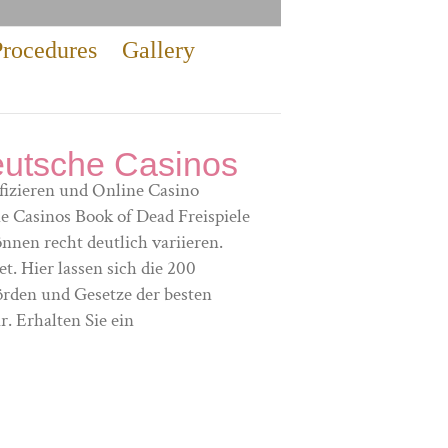
Procedures
Gallery
eutsche Casinos
ifizieren und Online Casino
e Casinos Book of Dead Freispiele
en recht deutlich variieren.
t. Hier lassen sich die 200
örden und Gesetze der besten
. Erhalten Sie ein