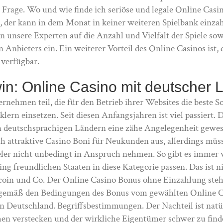
 Frage. Wo und wie finde ich seriöse und legale Online Casi
, der kann in dem Monat in keiner weiteren Spielbank einzah
 unsere Experten auf die Anzahl und Vielfalt der Spiele s
Anbieters ein. Ein weiterer Vorteil des Online Casinos ist, 
 verfügbar.
n: Online Casino mit deutscher L
ehmen teil, die für den Betrieb ihrer Websites die beste S
rn einsetzen. Seit diesen Anfangsjahren ist viel passiert. 
elen deutschsprachigen Ländern eine zähe Angelegenheit gewe
h attraktive Casino Boni für Neukunden aus, allerdings müs
er nicht unbedingt in Anspruch nehmen. So gibt es immer w
g freundlichen Staaten in diese Kategorie passen. Das ist ni
itcoin und Co. Der Online Casino Bonus ohne Einzahlung steht
gemäß den Bedingungen des Bonus vom gewählten Online Ca
in Deutschland. Begriffsbestimmungen. Der Nachteil ist natür
men verstecken und der wirkliche Eigentümer schwer zu finde