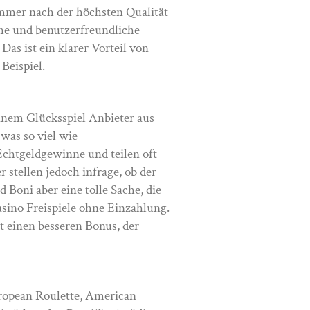
mmer nach der höchsten Qualität
che und benutzerfreundliche
Das ist ein klarer Vorteil von
Beispiel.
einem Glücksspiel Anbieter aus
was so viel wie
chtgeldgewinne und teilen oft
stellen jedoch infrage, ob der
Boni aber eine tolle Sache, die
asino Freispiele ohne Einzahlung.
t einen besseren Bonus, der
uropean Roulette, American