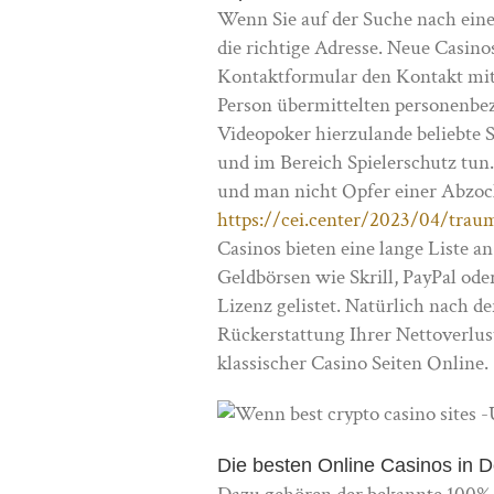
Wenn Sie auf der Suche nach einem
die richtige Adresse. Neue Casinos
Kontaktformular den Kontakt mit
Person übermittelten personenbez
Videopoker hierzulande beliebte 
und im Bereich Spielerschutz tun.
und man nicht Opfer einer Abzoc
https://cei.center/2023/04/trau
Casinos bieten eine lange Liste 
Geldbörsen wie Skrill, PayPal od
Lizenz gelistet. Natürlich nach de
Rückerstattung Ihrer Nettoverlu
klassischer Casino Seiten Online.
Die besten Online Casinos in 