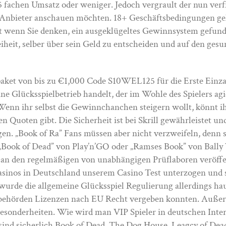
 fachen Umsatz oder weniger. Jedoch vergrault der nun verfr
Anbieter anschauen möchten. 18+ Geschäftsbedingungen gelte
 wenn Sie denken, ein ausgeklügeltes Gewinnsystem gefunde
iheit, selber über sein Geld zu entscheiden und auf den ge
n
aket von bis zu €1,000 Code S10WEL125 für die Erste Einz
ne Glücksspielbetrieb handelt, der im Wohle des Spielers agi
 Wenn ihr selbst die Gewinnchanchen steigern wollt, könnt i
en Quoten gibt. Die Sicherheit ist bei Skrill gewährleistet 
n. „Book of Ra” Fans müssen aber nicht verzweifeln, denn s
„Book of Dead” von Play’n’GO oder „Ramses Book” von Bally 
 an den regelmäßigen von unabhängigen Prüflaboren veröffe
sinos in Deutschland unserem Casino Test unterzogen und st
e, wurde die allgemeine Glücksspiel Regulierung allerdings h
elbehörden Lizenzen nach EU Recht vergeben konnten. Außer
esonderheiten. Wie wird man VIP Spieler in deutschen Inter
 sind sicherlich Book of Dead, The Dog House, Leagcy of Dead