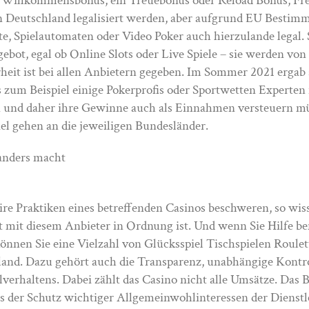
Willkommensbonus, ein Treuebonus oder Reload Bonus, Frei
n Deutschland legalisiert werden, aber aufgrund EU Bestim
te, Spielautomaten oder Video Poker auch hierzulande legal.
gebot, egal ob Online Slots oder Live Spiele – sie werden v
rheit ist bei allen Anbietern gegeben. Im Sommer 2021 ergab 
s zum Beispiel einige Pokerprofis oder Sportwetten Experten
en und daher ihre Gewinne auch als Einnahmen versteuern 
iel gehen an die jeweiligen Bundesländer.
ire Praktiken eines betreffenden Casinos beschweren, so wiss
mit diesem Anbieter in Ordnung ist. Und wenn Sie Hilfe benö
nnen Sie eine Vielzahl von Glücksspiel Tischspielen Roulette
land. Dazu gehört auch die Transparenz, unabhängige Kontrol
lverhaltens. Dabei zählt das Casino nicht alle Umsätze. Das
ass der Schutz wichtiger Allgemeinwohlinteressen der Dienstle