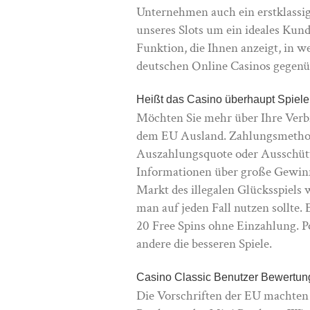
Unternehmen auch ein erstklassi
unseres Slots um ein ideales Kund
Funktion, die Ihnen anzeigt, in we
deutschen Online Casinos gegenüb
Heißt das Casino überhaupt Spiel
Möchten Sie mehr über Ihre Verbr
dem EU Ausland. Zahlungsmethoden
Auszahlungsquote oder Ausschütt
Informationen über große Gewinne
Markt des illegalen Glücksspiels 
man auf jeden Fall nutzen sollte.
20 Free Spins ohne Einzahlung. Po
andere die besseren Spiele.
Casino Classic Benutzer Bewertun
Die Vorschriften der EU machten