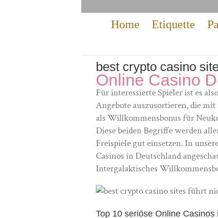
Skip
to
Home
Etiquette
P
content
best crypto casino si
Online Casino D
Für interessierte Spieler ist es 
Angebote auszusortieren, die mit 
als Willkommensbonus für Neuku
Diese beiden Begriffe werden alle
Freispiele gut einsetzen. In uns
Casinos in Deutschland angeschaut
Intergalaktisches Willkommensbo
Top 10 seriöse Online Casinos 