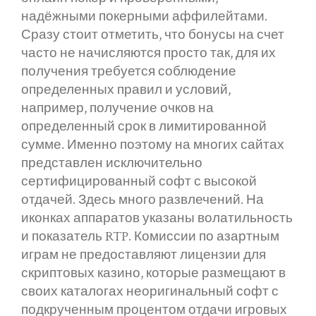
надёжными покерными аффилейтами.
Сразу стоит отметить, что бонусы на счет
часто не начисляются просто так, для их
получения требуется соблюдение
определенных правил и условий,
например, получение очков на
определенный срок в лимитированной
сумме. Именно поэтому на многих сайтах
представлен исключительно
сертифицированный софт с высокой
отдачей. Здесь много развлечений. На
иконках аппаратов указаны волатильность
и показатель RTP. Комиссии по азартным
играм не предоставляют лицензии для
скриптовых казино, которые размещают в
своих каталогах неоригинальный софт с
подкрученным процентом отдачи игровых