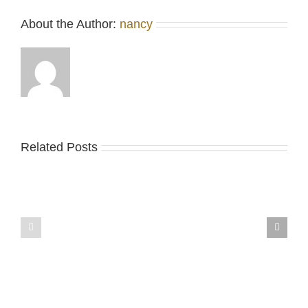
About the Author:
nancy
Related Posts