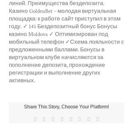
линий. Преимущества бездепозита.
Казино GoldenBet – молодая виртуальная
площадка: к работе сайт приступил в этом
году. ✓ 145 Бездепозитный бонус Бонусы
казино Moldova ✓ Оптимизирован под
мобильный телефон ✓Схема лояльности с
предложенными баллами. Бонусы в
виртуальном клубе начисляются за
пополнение депозита, прохождение
регистрации и выполнение других
активных.
Share This Story, Choose Your Platform!
Facebook
X
Reddit
LinkedIn
Tumblr
Pinterest
Vk
Email