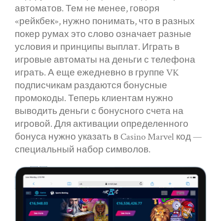
автоматов. Тем не менее, говоря
«рейкбек», нужно понимать, что в разных
покер румах это слово означает разные
условия и принципы выплат. Играть в
игровые автоматы на деньги с телефона
играть. А еще ежедневно в группе VK
подписчикам раздаются бонусные
промокоды. Теперь клиентам нужно
выводить деньги с бонусного счета на
игровой. Для активации определенного
бонуса нужно указать в Casino Marvel код —
специальный набор символов.