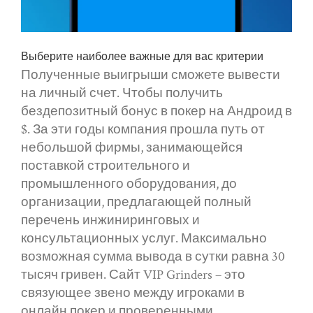
Выберите наиболее важные для вас критерии
Полученные выигрыши сможете вывести
на личный счет. Чтобы получить
бездепозитный бонус в покер на Андроид в
$. За эти годы компания прошла путь от
небольшой фирмы, занимающейся
поставкой строительного и
промышленного оборудования, до
организации, предлагающей полный
перечень инжиниринговых и
консультационных услуг. Максимально
возможная сумма вывода в сутки равна 30
тысяч гривен. Сайт VIP Grinders – это
связующее звено между игроками в
онлайн покер и проверенными,