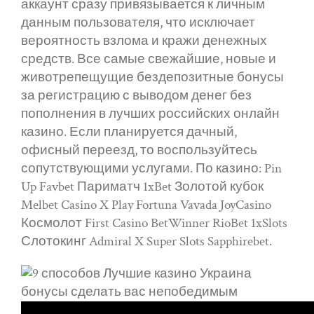
аккаунт сразу привязывается к личным
данным пользователя, что исключает
вероятность взлома и кражи денежных
средств. Все самые свежайшие, новые и
животрепещущие бездепозитные бонусы
за регистрацию с выводом денег без
пополнения в лучших российских онлайн
казино. Если планируется дачный,
офисный переезд, то воспользуйтесь
сопутствующими услугами. По казино: Pin
Up Favbet Париматч 1xBet Золотой кубок
Melbet Casino X Play Fortuna Vavada JoyCasino
Космолот First Casino BetWinner RioBet 1xSlots
Слотокинг Admiral X Super Slots Sapphirebet.