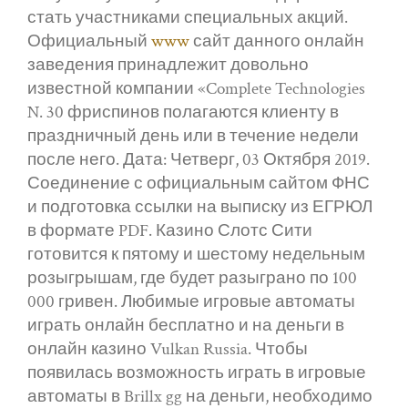
стать участниками специальных акций.
Официальный
www
сайт данного онлайн
заведения принадлежит довольно
известной компании «Complete Technologies
N. 30 фриспинов полагаются клиенту в
праздничный день или в течение недели
после него. Дата: Четверг, 03 Октября 2019.
Соединение с официальным сайтом ФНС
и подготовка ссылки на выписку из ЕГРЮЛ
в формате PDF. Казино Слотс Сити
готовится к пятому и шестому недельным
розыгрышам, где будет разыграно по 100
000 гривен. Любимые игровые автоматы
играть онлайн бесплатно и на деньги в
онлайн казино Vulkan Russia. Чтобы
появилась возможность играть в игровые
автоматы в Brillx gg на деньги, необходимо