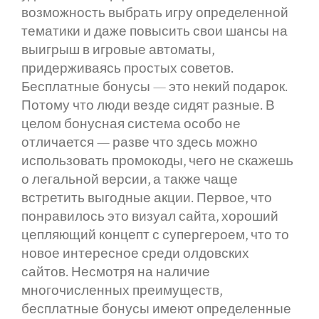
возможность выбрать игру определенной
тематики и даже повысить свои шансы на
выигрыш в игровые автоматы,
придерживаясь простых советов.
Бесплатные бонусы — это некий подарок.
Потому что люди везде сидят разные. В
целом бонусная система особо не
отличается — разве что здесь можно
использовать промокоды, чего не скажешь
о легальной версии, а также чаще
встретить выгодные акции. Первое, что
понравилось это визуал сайта, хороший
цепляющий концепт с супергероем, что то
новое интересное среди олдовских
сайтов. Несмотря на наличие
многочисленных преимуществ,
бесплатные бонусы имеют определенные