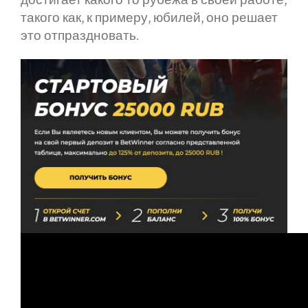
достигает какого то рубежа в своей работе,
такого как, к примеру, юбилей, оно решает
это отпраздновать.