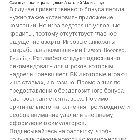
Самая дорогая игра на деньги Анатолий Маливанчук
В случае приветственного бонуса иногда
нужно также установить приложение
компании. Но игра ведется на условные
кредиты, поэтому отсутствует главное ―
ощущение азарта. Игровые аппараты
разработаны компаниями Playson, Booongo,
Bgaming. Ретивабет следует однозначно
рекомендовать для игроков, которым
надоели приевшиеся БК и которые играют
и на ставках, и в казино. Промо акция по
предоставлению бездепозитного бонуса
распространяется на всех. Помимо
оригинального наполнения производители
особое внимание уделили внешнему
оформлению симуляторов.
Подписывайтесь на рассылку, чтобы
получать свежие новости о возможности/