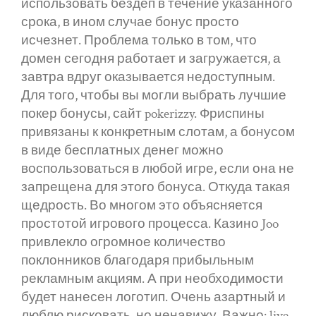
использовать бездеп в течение указанного
срока, в ином случае бонус просто
исчезнет. Проблема только в том, что
домен сегодня работает и загружается, а
завтра вдруг оказывается недоступным.
Для того, чтобы вы могли выбрать лучшие
покер бонусы, сайт pokerizzy. Фриспины
привязаны к конкретным слотам, а бонусом
в виде бесплатных денег можно
воспользоваться в любой игре, если она не
запрещена для этого бонуса. Откуда такая
щедрость. Во многом это объясняется
простотой игрового процесса. Казино Joo
привлекло огромное количество
поклонников благодаря прибыльным
рекламным акциям. А при необходимости
будет нанесен логотип. Очень азартный и
люблю рисковать, но ненавижу. Важно: live