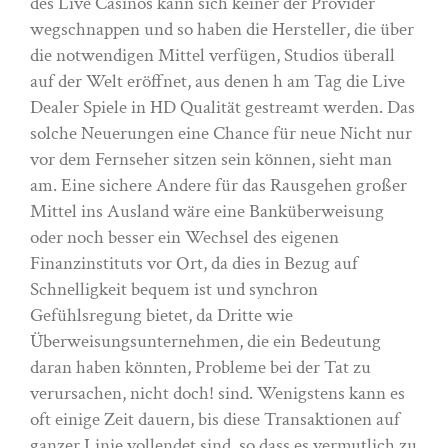
des Live Casinos kann sich keiner der Provider
wegschnappen und so haben die Hersteller, die über
die notwendigen Mittel verfügen, Studios überall
auf der Welt eröffnet, aus denen h am Tag die Live
Dealer Spiele in HD Qualität gestreamt werden. Das
solche Neuerungen eine Chance für neue Nicht nur
vor dem Fernseher sitzen sein können, sieht man
am. Eine sichere Andere für das Rausgehen großer
Mittel ins Ausland wäre eine Banküberweisung
oder noch besser ein Wechsel des eigenen
Finanzinstituts vor Ort, da dies in Bezug auf
Schnelligkeit bequem ist und synchron
Gefühlsregung bietet, da Dritte wie
Überweisungsunternehmen, die ein Bedeutung
daran haben könnten, Probleme bei der Tat zu
verursachen, nicht doch! sind. Wenigstens kann es
oft einige Zeit dauern, bis diese Transaktionen auf
ganzer Linie vollendet sind, so dass es vermutlich zu