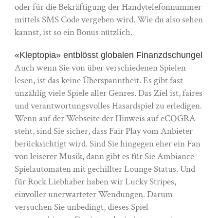
oder für die Bekräftigung der Handytelefonnummer
mittels SMS Code vergeben wird. Wie du also sehen
kannst, ist so ein Bonus nützlich.
«Kleptopia» entblösst globalen Finanzdschungel
Auch wenn Sie von über verschiedenen Spielen
lesen, ist das keine Überspanntheit. Es gibt fast
unzählig viele Spiele aller Genres. Das Ziel ist, faires
und verantwortungsvolles Hasardspiel zu erledigen.
Wenn auf der Webseite der Hinweis auf eCOGRA
steht, sind Sie sicher, dass Fair Play vom Anbieter
berücksichtigt wird. Sind Sie hingegen eher ein Fan
von leiserer Musik, dann gibt es für Sie Ambiance
Spielautomaten mit gechillter Lounge Status. Und
für Rock Liebhaber haben wir Lucky Stripes,
einvoller unerwarteter Wendungen. Darum
versuchen Sie unbedingt, dieses Spiel