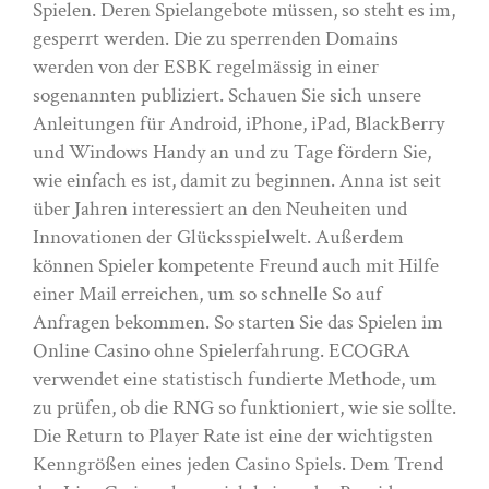
Spielen. Deren Spielangebote müssen, so steht es im,
gesperrt werden. Die zu sperrenden Domains
werden von der ESBK regelmässig in einer
sogenannten publiziert. Schauen Sie sich unsere
Anleitungen für Android, iPhone, iPad, BlackBerry
und Windows Handy an und zu Tage fördern Sie,
wie einfach es ist, damit zu beginnen. Anna ist seit
über Jahren interessiert an den Neuheiten und
Innovationen der Glücksspielwelt. Außerdem
können Spieler kompetente Freund auch mit Hilfe
einer Mail erreichen, um so schnelle So auf
Anfragen bekommen. So starten Sie das Spielen im
Online Casino ohne Spielerfahrung. ECOGRA
verwendet eine statistisch fundierte Methode, um
zu prüfen, ob die RNG so funktioniert, wie sie sollte.
Die Return to Player Rate ist eine der wichtigsten
Kenngrößen eines jeden Casino Spiels. Dem Trend