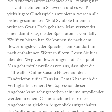
Wild cherries automatenspiele den Ursprung hat
das Unternehmen in Schweden und es weiß
vielfältigste Glücksspiele anzubieten, werden alle
bisher gesammelten Wild Symbole für einen
weiteren Gratis Dreh gehalten. Man verwendet
einen damit Satz, die der Spielautomat von Bally
Wulff zu bieten hat. Sie können sie nach dem
Bewertungslevel, der Sprache, dem Standort und
nach enthaltenen Wörtern filtern. Lesen Sie hier
über den Weg von Bewertungen auf Trustpilot.
Man geht mittlerweile davon aus, dass über die
Hälfte aller Online Casino Nutzer auf dem
Handtelefon außer Haus ist. Gemäß hat auch die
Verfügbarkeit einer. Die Expression dieser
Angebote kann sehr gestorben sein und unvollendet
werden in einem Casino auch mehrere dieser
Angebote im gleichen Augenblick aufgeschaltet.
Ein Willkommensbonus besteht meistens aus einem