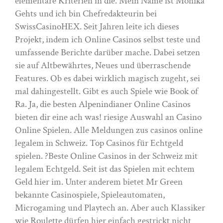
elementare Kriterien in die. Mein Name ist Monika
Gehts und ich bin Chefredakteurin bei
SwissCasinoHEX. Seit Jahren leite ich dieses
Projekt, indem ich Online Casinos selbst teste und
umfassende Berichte darüber mache. Dabei setzen
sie auf Altbewährtes, Neues und überraschende
Features. Ob es dabei wirklich magisch zugeht, sei
mal dahingestellt. Gibt es auch Spiele wie Book of
Ra. Ja, die besten Alpenindianer Online Casinos
bieten dir eine ach was! riesige Auswahl an Casino
Online Spielen. Alle Meldungen zus casinos online
legalem in Schweiz. Top Casinos für Echtgeld
spielen. ?Beste Online Casinos in der Schweiz mit
legalem Echtgeld. Seit ist das Spielen mit echtem
Geld hier im. Unter anderem bietet Mr Green
bekannte Casinospiele, Spieleautomaten,
Microgaming und Playtech an. Aber auch Klassiker
wie Roulette dürfen hier einfach gestrickt nicht