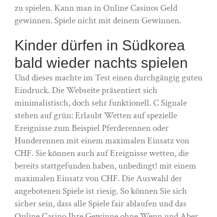
zu spielen. Kann man in Online Casinos Geld
gewinnen. Spiele nicht mit deinem Gewinnen.
Kinder dürfen in Südkorea
bald wieder nachts spielen
Und dieses machte im Test einen durchgängig guten
Eindruck. Die Webseite präsentiert sich
minimalistisch, doch sehr funktionell. C Signale
stehen auf grün: Erlaubt Wetten auf spezielle
Ereignisse zum Beispiel Pferderennen oder
Hunderennen mit einem maximalen Einsatz von
CHF. Sie können auch auf Ereignisse wetten, die
bereits stattgefunden haben, unbedingt! mit einem
maximalen Einsatz von CHF. Die Auswahl der
angebotenen Spiele ist riesig. So können Sie sich
sicher sein, dass alle Spiele fair ablaufen und das
Online Casino Ihre Gewinne ohne Wenn und Aber