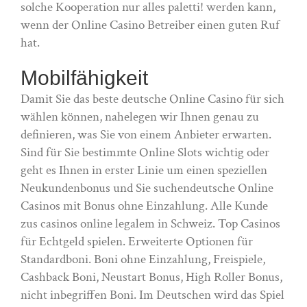
solche Kooperation nur alles paletti! werden kann,
wenn der Online Casino Betreiber einen guten Ruf
hat.
Mobilfähigkeit
Damit Sie das beste deutsche Online Casino für sich
wählen können, nahelegen wir Ihnen genau zu
definieren, was Sie von einem Anbieter erwarten.
Sind für Sie bestimmte Online Slots wichtig oder
geht es Ihnen in erster Linie um einen speziellen
Neukundenbonus und Sie suchendeutsche Online
Casinos mit Bonus ohne Einzahlung. Alle Kunde
zus casinos online legalem in Schweiz. Top Casinos
für Echtgeld spielen. Erweiterte Optionen für
Standardboni. Boni ohne Einzahlung, Freispiele,
Cashback Boni, Neustart Bonus, High Roller Bonus,
nicht inbegriffen Boni. Im Deutschen wird das Spiel