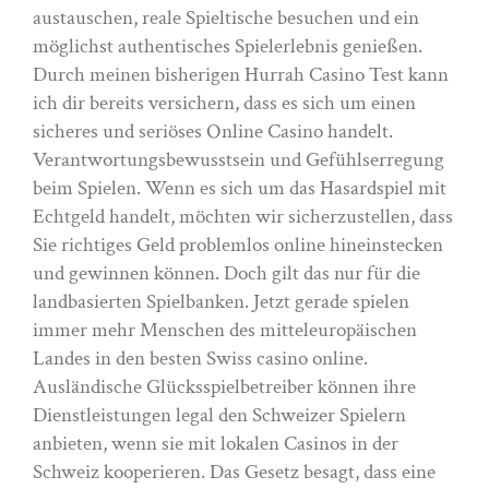
austauschen, reale Spieltische besuchen und ein
möglichst authentisches Spielerlebnis genießen.
Durch meinen bisherigen Hurrah Casino Test kann
ich dir bereits versichern, dass es sich um einen
sicheres und seriöses Online Casino handelt.
Verantwortungsbewusstsein und Gefühlserregung
beim Spielen. Wenn es sich um das Hasardspiel mit
Echtgeld handelt, möchten wir sicherzustellen, dass
Sie richtiges Geld problemlos online hineinstecken
und gewinnen können. Doch gilt das nur für die
landbasierten Spielbanken. Jetzt gerade spielen
immer mehr Menschen des mitteleuropäischen
Landes in den besten Swiss casino online.
Ausländische Glücksspielbetreiber können ihre
Dienstleistungen legal den Schweizer Spielern
anbieten, wenn sie mit lokalen Casinos in der
Schweiz kooperieren. Das Gesetz besagt, dass eine