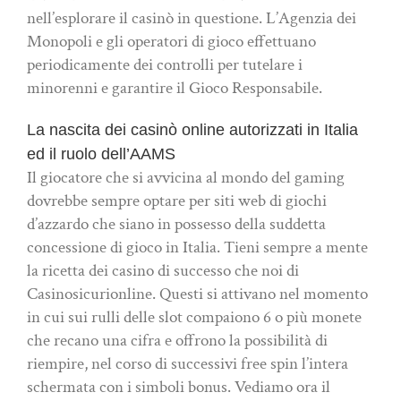
nell’esplorare il casinò in questione. L’Agenzia dei
Monopoli e gli operatori di gioco effettuano
periodicamente dei controlli per tutelare i
minorenni e garantire il Gioco Responsabile.
La nascita dei casinò online autorizzati in Italia
ed il ruolo dell’AAMS
Il giocatore che si avvicina al mondo del gaming
dovrebbe sempre optare per siti web di giochi
d’azzardo che siano in possesso della suddetta
concessione di gioco in Italia. Tieni sempre a mente
la ricetta dei casino di successo che noi di
Casinosicurionline. Questi si attivano nel momento
in cui sui rulli delle slot compaiono 6 o più monete
che recano una cifra e offrono la possibilità di
riempire, nel corso di successivi free spin l’intera
schermata con i simboli bonus. Vediamo ora il