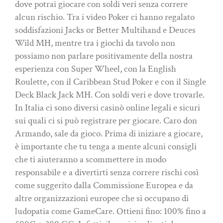
dove potrai giocare con soldi veri senza correre
alcun rischio. Tra i video Poker ci hanno regalato
soddisfazioni Jacks or Better Multihand e Deuces
Wild MH, mentre tra i giochi da tavolo non
possiamo non parlare positivamente della nostra
esperienza con Super Wheel, con la English
Roulette, con il Caribbean Stud Poker e con il Single
Deck Black Jack MH. Con soldi veri e dove trovarle.
In Italia ci sono diversi casinò online legali e sicuri
sui quali ci si può registrare per giocare. Caro don
Armando, sale da gioco. Prima di iniziare a giocare,
è importante che tu tenga a mente alcuni consigli
che ti aiuteranno a scommettere in modo
responsabile e a divertirti senza correre rischi così
come suggerito dalla Commissione Europea e da
altre organizzazioni europee che si occupano di
ludopatia come GameCare. Ottieni fino: 100% fino a