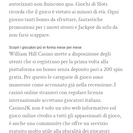
autorizzati non finiscono qua. Giochi di Slots
ricorda che il gioco è vietato ai minori di età. Ogni
giorno tanti bonus da sfruttare, fantastiche
promozioni per i nuovi utenti e Jackpot da urlo da
non farsi scappare.
Scopri i giocatori piú in forma mese per mese
William Hill Casino mette a disposizione degli
utenti che si registrano per la prima volta alla
piattaforma un bonus senza deposito pari a 200 spin
gratis. Per questo le categorie di gioco sono
numerose come accennato già nella recensione. I
casinò online stranieri con regolare licenza
internazionale accettano giocatori italiani.
Casino2K non è solo un sito web informativo sul
gioco online rivolto a tutti gli appassionati di gioco,
è anche una community che offre un servizio
gratuito molto utile alla pluralità dei giocatori