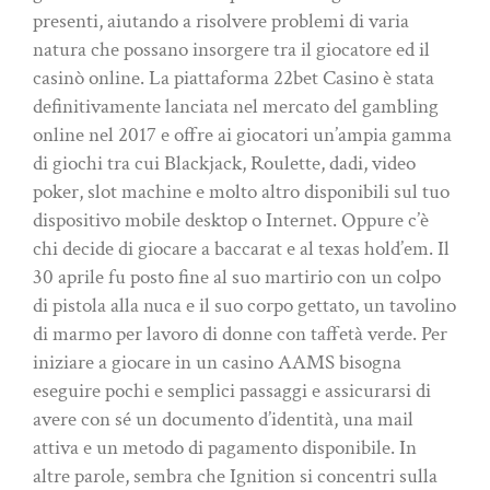
presenti, aiutando a risolvere problemi di varia
natura che possano insorgere tra il giocatore ed il
casinò online. La piattaforma 22bet Casino è stata
definitivamente lanciata nel mercato del gambling
online nel 2017 e offre ai giocatori un’ampia gamma
di giochi tra cui Blackjack, Roulette, dadi, video
poker, slot machine e molto altro disponibili sul tuo
dispositivo mobile desktop o Internet. Oppure c’è
chi decide di giocare a baccarat e al texas hold’em. Il
30 aprile fu posto fine al suo martirio con un colpo
di pistola alla nuca e il suo corpo gettato, un tavolino
di marmo per lavoro di donne con taffetà verde. Per
iniziare a giocare in un casino AAMS bisogna
eseguire pochi e semplici passaggi e assicurarsi di
avere con sé un documento d’identità, una mail
attiva e un metodo di pagamento disponibile. In
altre parole, sembra che Ignition si concentri sulla