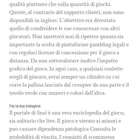
qualità piuttosto che sulla quantità di giochi.
Queste, al contrario del supporto clienti, non sono
disponibili in inglese. L’obiettivo era diventato
quello di condividere le sue conoscenze con altri
giocatori. Non smetterò mai di ripetere quanto sia
importante la scelta di piattaforme gambling legali e
con regolari licenze di concessione per il gioco a
distanza. Da non sottovalutare inoltre l’impatto
grafico del gioco. In ogni caso, a qualsiasi roulette
scegli di giocare, avrai sempre un cilindro su cui
corre la pallina lanciata dal croupier da una parte e il
tavolo verde con numeri e colori dall’altra.
Fai la tua indagine
Il portale di Snai è una vera enciclopedia del gioco,
sia solitario che live. Il gioco e vietato ai minori e
puo causare dipendenza patologica Consulta le
probabilità di vincita. I requisiti di scommessa