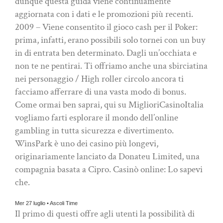
dunque questa guida viene continuamente
aggiornata con i dati e le promozioni più recenti.
2009 – Viene consentito il gioco cash per il Poker:
prima, infatti, erano possibili solo tornei con un buy
in di entrata ben determinato. Dagli un’occhiata e
non te ne pentirai. Ti offriamo anche una sbirciatina
nei personaggio / High roller circolo ancora ti
facciamo afferrare di una vasta modo di bonus.
Come ormai ben saprai, qui su MiglioriCasinoItalia
vogliamo farti esplorare il mondo dell’online
gambling in tutta sicurezza e divertimento.
WinsPark è uno dei casino più longevi,
originariamente lanciato da Donateu Limited, una
compagnia basata a Cipro. Casinò online: Lo sapevi
che.
Mer 27 luglio • Ascoli Time
Il primo di questi offre agli utenti la possibilità di