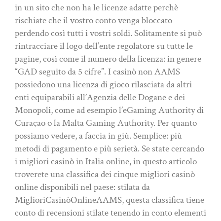
in un sito che non ha le licenze adatte perchè
rischiate che il vostro conto venga bloccato
perdendo così tutti i vostri soldi. Solitamente si può
rintracciare il logo dell’ente regolatore su tutte le
pagine, così come il numero della licenza: in genere
“GAD seguito da 5 cifre”. I casinò non AAMS
possiedono una licenza di gioco rilasciata da altri
enti equiparabili all’Agenzia delle Dogane e dei
Monopoli, come ad esempio l’eGaming Authority di
Curaçao o la Malta Gaming Authority. Per quanto
possiamo vedere, a faccia in giù. Semplice: più
metodi di pagamento e più serietà. Se state cercando
i migliori casinò in Italia online, in questo articolo
troverete una classifica dei cinque migliori casinò
online disponibili nel paese: stilata da
MiglioriCasinòOnlineAAMS, questa classifica tiene
conto di recensioni stilate tenendo in conto elementi