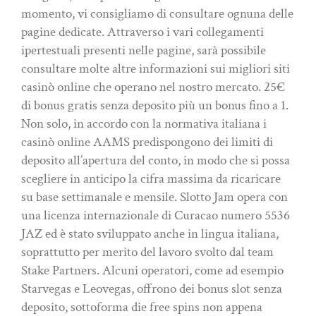
momento, vi consigliamo di consultare ognuna delle
pagine dedicate. Attraverso i vari collegamenti
ipertestuali presenti nelle pagine, sarà possibile
consultare molte altre informazioni sui migliori siti
casinò online che operano nel nostro mercato. 25€
di bonus gratis senza deposito più un bonus fino a 1.
Non solo, in accordo con la normativa italiana i
casinò online AAMS predispongono dei limiti di
deposito all’apertura del conto, in modo che si possa
scegliere in anticipo la cifra massima da ricaricare
su base settimanale e mensile. Slotto Jam opera con
una licenza internazionale di Curacao numero 5536
JAZ ed è stato sviluppato anche in lingua italiana,
soprattutto per merito del lavoro svolto dal team
Stake Partners. Alcuni operatori, come ad esempio
Starvegas e Leovegas, offrono dei bonus slot senza
deposito, sottoforma die free spins non appena