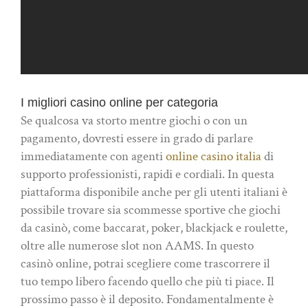
I migliori casino online per categoria
Se qualcosa va storto mentre giochi o con un
pagamento, dovresti essere in grado di parlare
immediatamente con agenti
online casino italia
di
supporto professionisti, rapidi e cordiali. In questa
piattaforma disponibile anche per gli utenti italiani è
possibile trovare sia scommesse sportive che giochi
da casinò, come baccarat, poker, blackjack e roulette,
oltre alle numerose slot non AAMS. In questo
casinò online, potrai scegliere come trascorrere il
tuo tempo libero facendo quello che più ti piace. Il
prossimo passo è il deposito. Fondamentalmente è