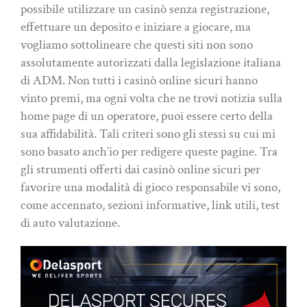
possibile utilizzare un casinò senza registrazione,
effettuare un deposito e iniziare a giocare, ma
vogliamo sottolineare che questi siti non sono
assolutamente autorizzati dalla legislazione italiana
di ADM. Non tutti i casinò online sicuri hanno
vinto premi, ma ogni volta che ne trovi notizia sulla
home page di un operatore, puoi essere certo della
sua affidabilità. Tali criteri sono gli stessi su cui mi
sono basato anch’io per redigere queste pagine. Tra
gli strumenti offerti dai casinò online sicuri per
favorire una modalità di gioco responsabile vi sono,
come accennato, sezioni informative, link utili, test
di auto valutazione.