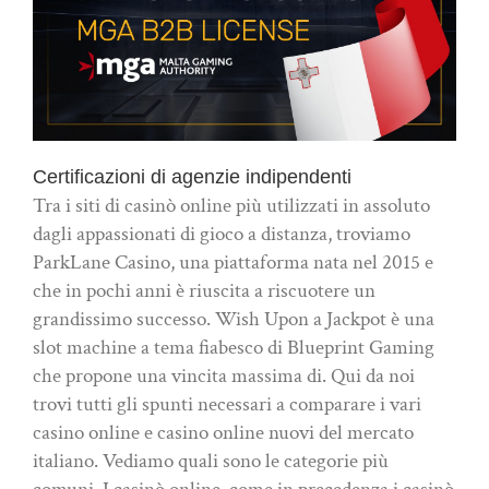
Certificazioni di agenzie indipendenti
Tra i siti di casinò online più utilizzati in assoluto
dagli appassionati di gioco a distanza, troviamo
ParkLane Casino, una piattaforma nata nel 2015 e
che in pochi anni è riuscita a riscuotere un
grandissimo successo. Wish Upon a Jackpot è una
slot machine a tema fiabesco di Blueprint Gaming
che propone una vincita massima di. Qui da noi
trovi tutti gli spunti necessari a comparare i vari
casino online e casino online nuovi del mercato
italiano. Vediamo quali sono le categorie più