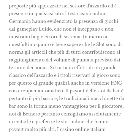
proposte più apprezzate nel settore d’azzardo ed è
presente in qualsiasi sito. I test casinò online
Germania hanno evidenziato la presenza di giochi
dal gameplay fluido, che non si inceppano e non
mostrano bug o errori di sistema. In merito a
quest’ultimo punto è bene sapere che le Slot sono di
norma gli articoli che più di tutti contribuiscono al
raggiungimento del volume di puntata previsto dai
termini dei bonus. Si tratta in effetti di un grande
classico dell’azzardo e i titoli riservati al gioco sono
per questo di grande qualità anche in versione RNG
con croupier automatico. Il payout delle slot da bar è
pertanto il più basso e, le tradizionali macchinette da
bar sono la forma meno vantaggiosa per il giocatore,
noi di Betnero pertanto consigliamo assolutamente
di evitarle e preferire le slot online che hanno
payout molto più alti. I casino online italiani