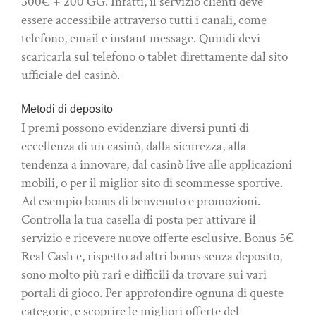
500€ + 200 GG. Infatti, il servizio clienti deve
essere accessibile attraverso tutti i canali, come
telefono, email e instant message. Quindi devi
scaricarla sul telefono o tablet direttamente dal sito
ufficiale del casinò.
Metodi di deposito
I premi possono evidenziare diversi punti di
eccellenza di un casinò, dalla sicurezza, alla
tendenza a innovare, dal casinò live alle applicazioni
mobili, o per il miglior sito di scommesse sportive.
Ad esempio bonus di benvenuto e promozioni.
Controlla la tua casella di posta per attivare il
servizio e ricevere nuove offerte esclusive. Bonus 5€
Real Cash e, rispetto ad altri bonus senza deposito,
sono molto più rari e difficili da trovare sui vari
portali di gioco. Per approfondire ognuna di queste
categorie, e scoprire le migliori offerte del