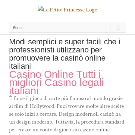
Skip
to
content
Go to...
Modi semplici e super facili che i
professionisti utilizzano per
promuovere la casinò online
italiani
Casino Online Tutti i
migliori Casino legali
italiani
È forse il gioco di carte più famoso al mondo grazie
ai film di Hollywood. Puoi trovare molte altre scelte
se solo inizi a cercare. Design modernoIl casinò ha
un design moderno. Tuttavia, la procedura standard
per creare un conto di gioco sui casinò online